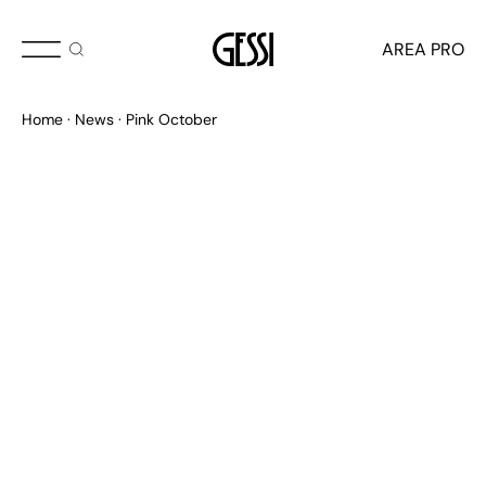
OTTOBRE 2024
AREA PRO
Il “Wellness” di Gessi si
Home
News
Pink October
colora di nuovo di rosa