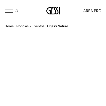
MARZO 2023
AREA PRO
LOS PERFILES CROMÁTICOS
Home
Noticias Y Eventos
Origini Nature
Y LOS COLORES ICÓNICOS
DE LA COLECCIÓN ORIGINS