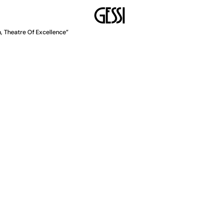
MAYO 2026
, Theatre Of Excellence”
colección Perle en escen
sign, Theatre of Excelle