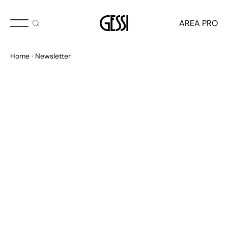
AREA PRO
Home
Newsletter
Suscríbete a la newsletter
No te pierdas las últimas novedades y descubre el
universo Gessi: colecciones icónicas, nuevos proyectos
y novedades exclusivas.