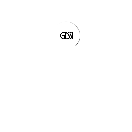
CASA GESSI MILANO & CASA GESSI
HAUTE CULTURE
Dos lugares a medida
de los deseos