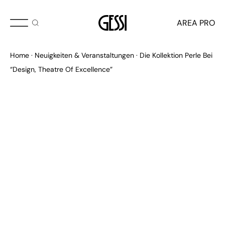
MAI 2026
AREA PRO
Die Kollektion Perle bei
Home
Neuigkeiten & Veranstaltungen
Die Kollektion Perle Bei
“Design, Theatre of
“Design, Theatre Of Excellence”
Excellence”